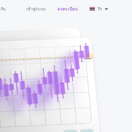
วกับ
เข้าสู่ระบบ
ลงทะเบียน
Th