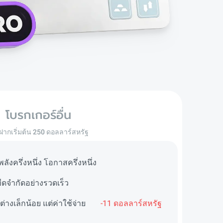
โบรกเกอร์อื่น
นฝากเริ่มต้น 250 ดอลลาร์สหรัฐ
ลังครึ่งหนึ่ง โอกาสครึ่งหนึ่ง
ขีดจำกัดอย่างรวดเร็ว
่างเล็กน้อย แต่ค่าใช้จ่าย
-11 ดอลลาร์สหรัฐ