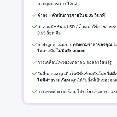
ควบคุมการเทรดได้แล้ว
คำสั่ง ⚡
ดำเนินการภายใน 0.05 วินาที
ค่าคอมมิชชั่น 4 USD / ล็อต ค่าใช้จ่ายสำหรั
0.65 ล็อต คือ
คำสั่งถูกดำเนินการ
ตรงตามราคาของคุณ
ไม่
ไม่คาดคิด
ไม่มีสลิปเพจเลย
การเคลื่อนไหวของตลาด 3 ดอลลาร์สหรัฐ
วันสิ้นสุดลง คุณถือโพซิชั่นข้ามคืนโดย
ไม่มี
ไม่มีค่าธรรมเนียม
คุณได้รับสิ่งที่เป็นของคุณ
การเทรดปิดเรียบร้อย: โปร่งใส แข็งแกร่ง แล