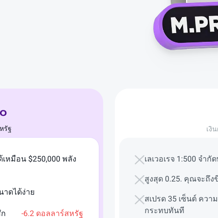
ro
หรัฐ
เงิ
เหมือน $250,000 พลัง
เลเวอเรจ 1:500 จำกัดพ
สูงสุด 0.25. คุณจะถึง
นาดได้ง่าย
สเปรด 35 เซ็นต์ ความต
กระทบทันที
ึก
-6.2 ดอลลาร์สหรัฐ