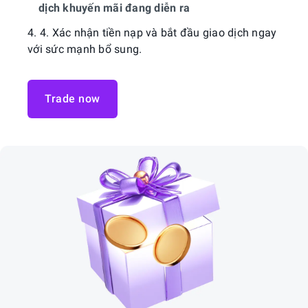
dịch khuyến mãi đang diễn ra
4. Xác nhận tiền nạp và bắt đầu giao dịch ngay
với sức mạnh bổ sung.
Trade now