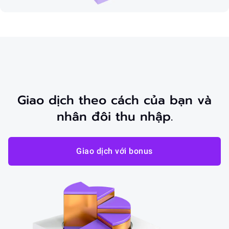
Giao dịch theo cách của bạn và
nhân đôi thu nhập.
Giao dịch với bonus