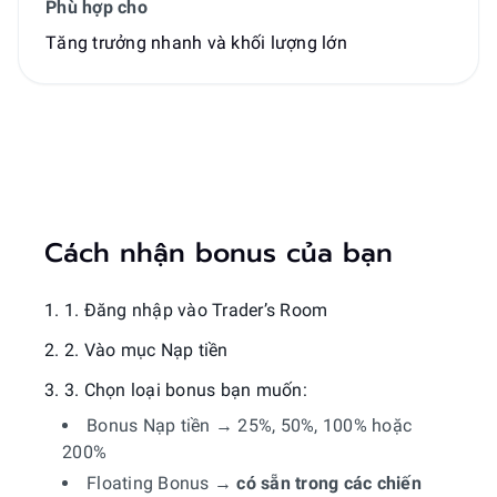
Phù hợp cho
Tăng trưởng nhanh và khối lượng lớn
Cách nhận bonus của bạn
1. Đăng nhập vào Trader’s Room
2. Vào mục Nạp tiền
3. Chọn loại bonus bạn muốn:
Bonus Nạp tiền → 25%, 50%, 100% hoặc
200%
Floating Bonus →
có sẵn trong các chiến