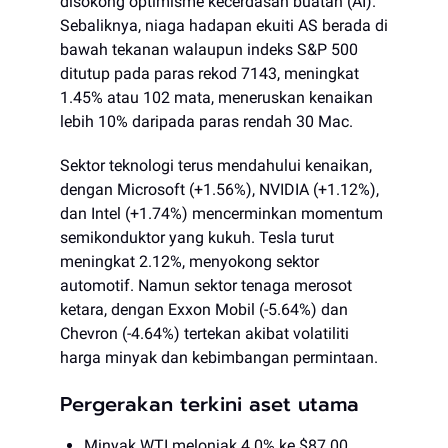
disokong optimisme kecerdasan buatan (AI).
Sebaliknya, niaga hadapan ekuiti AS berada di
bawah tekanan walaupun indeks S&P 500
ditutup pada paras rekod 7143, meningkat
1.45% atau 102 mata, meneruskan kenaikan
lebih 10% daripada paras rendah 30 Mac.
Sektor teknologi terus mendahului kenaikan,
dengan Microsoft (+1.56%), NVIDIA (+1.12%),
dan Intel (+1.74%) mencerminkan momentum
semikonduktor yang kukuh. Tesla turut
meningkat 2.12%, menyokong sektor
automotif. Namun sektor tenaga merosot
ketara, dengan Exxon Mobil (-5.64%) dan
Chevron (-4.64%) tertekan akibat volatiliti
harga minyak dan kebimbangan permintaan.
Pergerakan terkini aset utama
Minyak WTI melonjak 4.0% ke $87.00