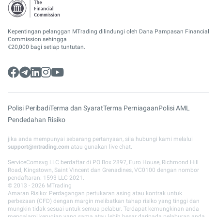
Kepentingan pelanggan MTrading dilindungi oleh Dana Pampasan Financial
Commission sehingga
€20,000 bagi setiap tuntutan.
Polisi Peribadi
Terma dan Syarat
Terma Perniagaan
Polisi AML
Pendedahan Risiko
jika anda mempunyai sebarang pertanyaan, sila hubungi kami melalui
support@mtrading.com
atau gunakan live chat.
ServiceComsvg LLC berdaftar di PO Box 2897, Euro House, Richmond Hill
Road, Kingstown, Saint Vincent dan Grenadines, VC0100 dengan nombor
pendaftaran: 1593 LLC 2021.
© 2013 - 2026 MTrading
Amaran Risiko: Perdagangan pertukaran asing atau kontrak untuk
perbezaan (CFD) dengan margin melibatkan tahap risiko yang tinggi dan
mungkin tidak sesuai untuk semua pelabur. Terdapat kemungkinan anda
mengalami kerugian yang sama atau lebih besar daripada pelaburan anda.