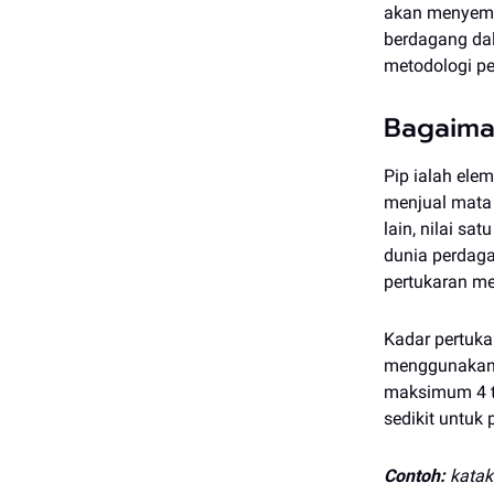
akan menyema
berdagang da
metodologi pe
Bagaiman
Pip ialah el
menjual mata 
lain, nilai s
dunia perdaga
pertukaran me
Kadar pertuka
menggunakan 
maksimum 4 te
sedikit untu
Contoh:
katak