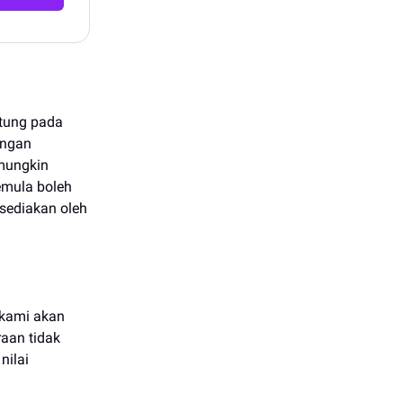
ntung pada
angan
 mungkin
emula boleh
isediakan oleh
 kami akan
aan tidak
nilai