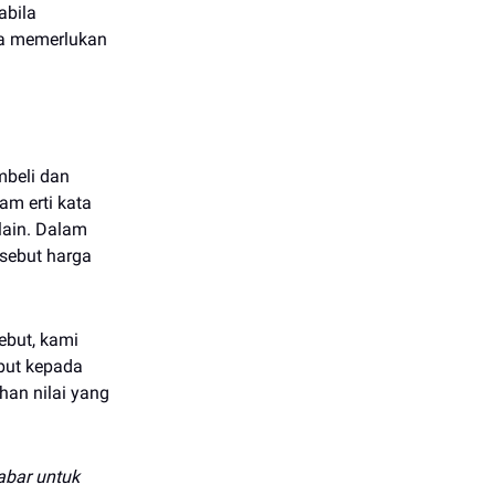
abila
za memerlukan
mbeli dan
am erti kata
lain. Dalam
 sebut harga
ebut, kami
but kepada
han nilai yang
abar untuk