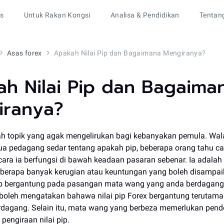
rs
Untuk Rakan Kongsi
Analisa & Pendidikan
Tentan
Asas forex
Apakah Nilai Pip dan Bagaimana Mengiranya?
h Nilai Pip dan Bagaima
iranya?
lah topik yang agak mengelirukan bagi kebanyakan pemula. Wa
a pedagang sedar tentang apakah pip, beberapa orang tahu ca
u cara ia berfungsi di bawah keadaan pasaran sebenar. Ia adalah
berapa banyak kerugian atau keuntungan yang boleh disampai
ip bergantung pada pasangan mata wang yang anda berdagang.
ta boleh mengatakan bahawa nilai pip Forex bergantung terutam
rdagang. Selain itu, mata wang yang berbeza memerlukan pen
pengiraan nilai pip.