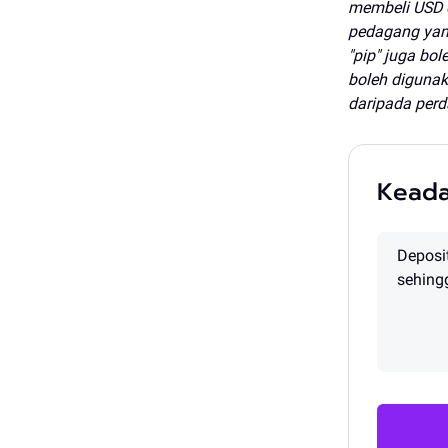
membeli USD 
pedagang yang
"pip" juga bo
boleh digunak
daripada per
Keada
Deposi
sehing