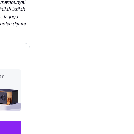
n mempunyai
ilah istilah
. Ia juga
boleh dijana
an