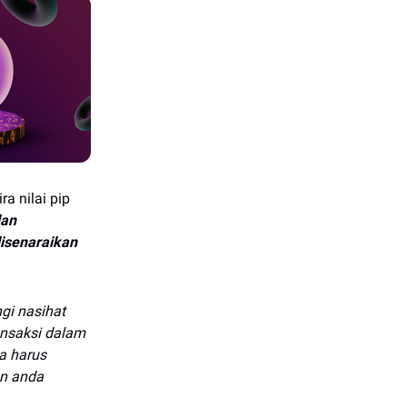
a nilai pip
dan
isenaraikan
gi nasihat
ansaksi dalam
a harus
an anda