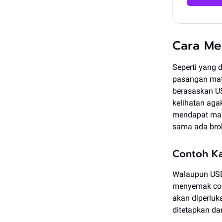
Cara Men
Seperti yang 
pasangan mat
berasaskan US
kelihatan aga
mendapat manf
sama ada bro
Contoh Ka
Walaupun USD 
menyemak cont
akan diperluk
ditetapkan da