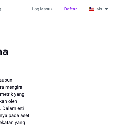
g
Log Masuk
Daftar
Ms
na
laupun
ra mengira
 metrik yang
kan oleh
 Dalam erti
anya pada aset
dekatan yang