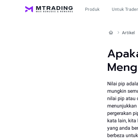
Produk
Untuk Trade
Artikel
Apaka
Meng
Nilai pip ada
mungkin semu
nilai pip ata
menunjukkan 
pergerakan p
kata lain, ki
yang anda be
berbeza untuk 