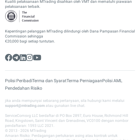
Kualiti pelaksanaan MTrading disahkan oleh VMT dan mematuhi piawaian
pelaksanaan terbaik.
Kepentingan pelanggan MTrading dilindungi oleh Dana Pampasan Financial
Commission sehingga
€20,000 bagi setiap tuntutan.
Polisi Peribadi
Terma dan Syarat
Terma Perniagaan
Polisi AML
Pendedahan Risiko
jika anda mempunyai sebarang pertanyaan, sila hubungi kami melalui
support@mtrading.com
atau gunakan live chat.
ServiceComsvg LLC berdaftar di PO Box 2897, Euro House, Richmond Hill
Road, Kingstown, Saint Vincent dan Grenadines, VC0100 dengan nombor
pendaftaran: 1593 LLC 2021.
© 2013 - 2026 MTrading
Amaran Risiko: Perdagangan pertukaran asing atau kontrak untuk