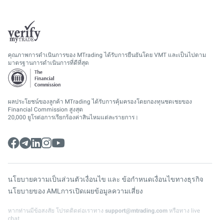
คุณภาพการดำเนินการของ MTrading ได้รับการยืนยันโดย VMT และเป็นไปตาม
มาตรฐานการดำเนินการที่ดีที่สุด
ผลประโยชน์ของลูกค้า MTrading ได้รับการคุ้มครองโดยกองทุนชดเชยของ
Financial Commission สูงสุด
20,000 ยูโรต่อการเรียกร้องค่าสินไหมแต่ละรายการ।
นโยบายความเป็นส่วนตัว
เงื่อนไข และ ข้อกำหนด
เงื่อนไขทางธุรกิจ
นโยบายของ AML
การเปิดเผยข้อมูลความเสี่ยง
หากท่านมีข้อสงสัย โปรดติดต่อเราทาง
support@mtrading.com
หรือทาง live
chat