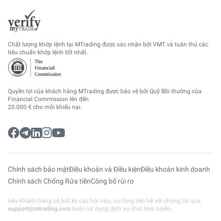
Chất lượng khớp lệnh tại MTrading được xác nhận bởi VMT và tuân thủ các
tiêu chuẩn khớp lệnh tốt nhất.
Quyền lợi của khách hàng MTrading được bảo vệ bởi Quỹ Bồi thường của
Financial Commission lên đến
20.000 € cho mỗi khiếu nại.
Chính sách bảo mật
Điều khoản và Điều kiện
Điều khoản kinh doanh
Chính sách Chống Rửa tiền
Công bố rủi ro
nếu Khách hàng có bất kỳ câu hỏi nào, vui lòng liên hệ với chúng tôi qua
support@mtrading.com
hoặc sử dụng dịch vụ chat trực tuyến.