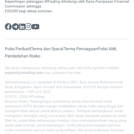
Kepentingan pelanggan MTrading dilindungi oleh Dana Pampasan Financial
Commission sehingga
€20,000 bagi setiap tuntutan.
Polisi Peribadi
Terma dan Syarat
Terma Perniagaan
Polisi AML
Pendedahan Risiko
jika anda mempunyai sebarang pertanyaan, sila hubungi kami melalui
support@mtrading.com
atau gunakan live chat.
ServiceComsvg LLC berdaftar di PO Box 2897, Euro House, Richmond Hill
Road, Kingstown, Saint Vincent dan Grenadines, VC0100 dengan nombor
pendaftaran: 1593 LLC 2021.
© 2013 - 2026 MTrading
Amaran Risiko: Perdagangan pertukaran asing atau kontrak untuk
perbezaan (CFD) dengan margin melibatkan tahap risiko yang tinggi dan
mungkin tidak sesuai untuk semua pelabur. Terdapat kemungkinan anda
mengalami kerugian yang sama atau lebih besar daripada pelaburan anda.
Oleh itu, anda tidak seharusnya melabur atau mempertaruhkan wang yang
anda tidak mampu untuk kehilangan. Anda harus memastikan bahawa
anda memahami semua risiko yang terlibat. Sila ambil perhatian bahawa