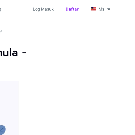
g
Log Masuk
Daftar
Ms
f
ula -