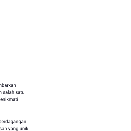
ambarkan
h salah satu
menikmati
 perdagangan
san yang unik