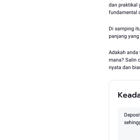
dan praktikal
fundamental d
Di samping it
panjang yang
Adakah anda t
mana? Salin 
nyata dan bi
Keada
Deposi
sehing