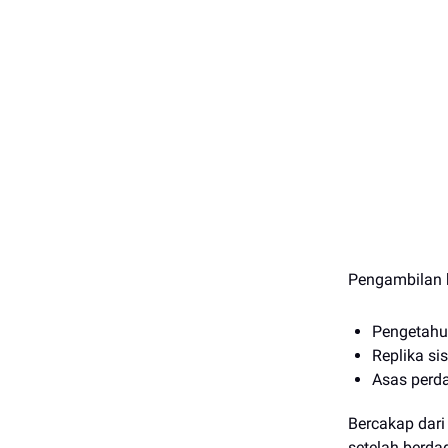
Pengambilan 
Pengetahua
Replika si
Asas perd
Bercakap dari
setelah berda