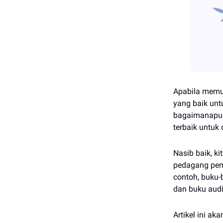
Apabila memul
yang baik unt
bagaimanapun,
terbaik untuk
Nasib baik, k
pedagang pemu
contoh, buku
dan buku audi
Artikel ini a