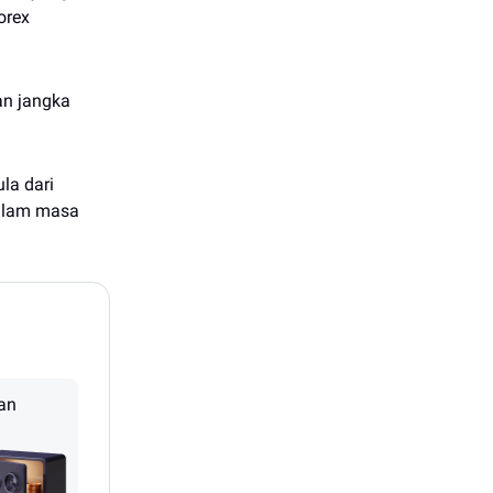
orex
an jangka
la dari
dalam masa
an