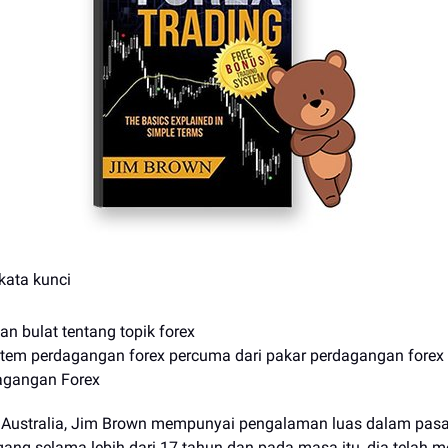
kata kunci
n bulat tentang topik forex
stem perdagangan forex percuma dari pakar perdagangan forex
agangan Forex
 Australia, Jim Brown mempunyai pengalaman luas dalam pasar
gang selama lebih dari 17 tahun dan pada masa itu, dia telah