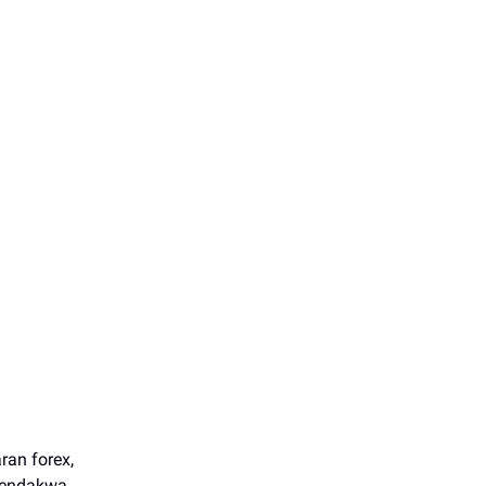
an forex,
 mendakwa