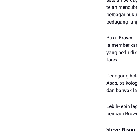
telah mencub
pelbagai buk
pedagang lanj
Buku Brown 'T
ia memberikan
yang perlu di
forex.
Pedagang bole
Asas, psikolo
dan banyak la
Lebih-lebih la
peribadi Bro
Steve Nison