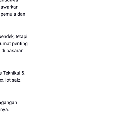
enawarkan
 pemula dan
endek, tetapi
lumat penting
 di pasaran
s Teknikal &
 lot saiz,
rdagangan
nya.