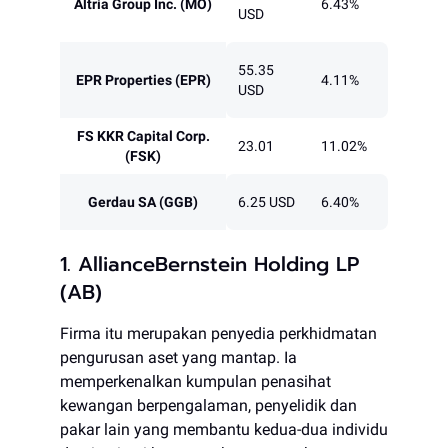
Altria Group Inc. (MO)
6.43%
USD
55.35
EPR Properties (EPR)
4.11%
USD
FS KKR Capital Corp.
23.01
11.02%
(FSK)
Gerdau SA (GGB)
6.25 USD
6.40%
1. AllianceBernstein Holding LP
(AB)
Firma itu merupakan penyedia perkhidmatan
pengurusan aset yang mantap. Ia
memperkenalkan kumpulan penasihat
kewangan berpengalaman, penyelidik dan
pakar lain yang membantu kedua-dua individu