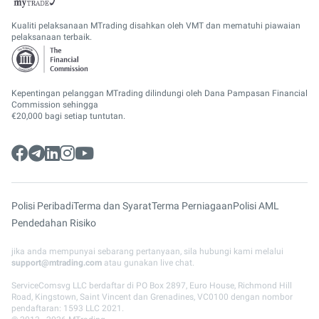
Kualiti pelaksanaan MTrading disahkan oleh VMT dan mematuhi piawaian
pelaksanaan terbaik.
Kepentingan pelanggan MTrading dilindungi oleh Dana Pampasan Financial
Commission sehingga
€20,000 bagi setiap tuntutan.
Polisi Peribadi
Terma dan Syarat
Terma Perniagaan
Polisi AML
Pendedahan Risiko
jika anda mempunyai sebarang pertanyaan, sila hubungi kami melalui
support@mtrading.com
atau gunakan live chat.
ServiceComsvg LLC berdaftar di PO Box 2897, Euro House, Richmond Hill
Road, Kingstown, Saint Vincent dan Grenadines, VC0100 dengan nombor
pendaftaran: 1593 LLC 2021.