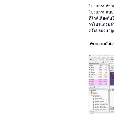
โปรแกรมจำลอง
โปรแกรมแบบท
ที่ใกล้เคียงกั
ว่าโปรแกรมจำล
ครับ! ลองมาด
เพิ่มความมั่นใ