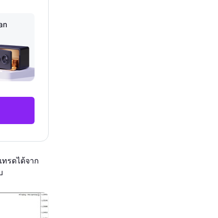
an
รเทรดได้จาก
บ