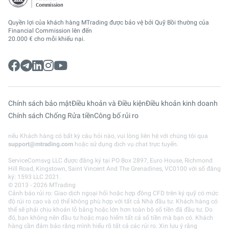
Quyền lợi của khách hàng MTrading được bảo vệ bởi Quỹ Bồi thường của
Financial Commission lên đến
20.000 € cho mỗi khiếu nại.
Chính sách bảo mật
Điều khoản và Điều kiện
Điều khoản kinh doanh
Chính sách Chống Rửa tiền
Công bố rủi ro
nếu Khách hàng có bất kỳ câu hỏi nào, vui lòng liên hệ với chúng tôi qua
support@mtrading.com
hoặc sử dụng dịch vụ chat trực tuyến.
ServiceComsvg LLC được đăng ký tại PO Box 2897, Euro House, Richmond
Hill Road, Kingstown, Saint Vincent And The Grenadines, VC0100 với số đăng
ký: 1593 LLC 2021.
© 2013 - 2026 MTrading
Cảnh báo rủi ro: Giao dịch ngoại hối hoặc hợp đồng CFD trên ký quỹ có mức
độ rủi ro cao và có thể không phù hợp với tất cả Nhà đầu tư. Khách hàng có
thể sẽ phải chịu khoản lỗ bằng hoặc lớn hơn toàn bộ số tiền đã đầu tư. Do
đó, bạn không nên đầu tư hoặc mạo hiểm tất cả số tiền mà bạn có. Khách
hàng cần đảm bảo rằng mình hiểu rõ tất cả các rủi ro. Xin lưu ý rằng