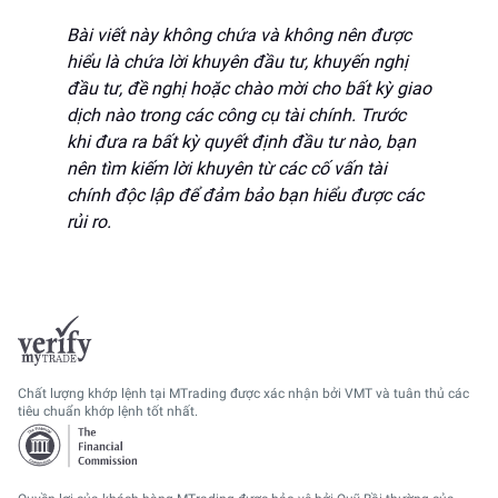
Bài viết này không chứa và không nên được
hiểu là chứa lời khuyên đầu tư, khuyến nghị
đầu tư, đề nghị hoặc chào mời cho bất kỳ giao
dịch nào trong các công cụ tài chính. Trước
khi đưa ra bất kỳ quyết định đầu tư nào, bạn
nên tìm kiếm lời khuyên từ các cố vấn tài
chính độc lập để đảm bảo bạn hiểu được các
rủi ro.
Chất lượng khớp lệnh tại MTrading được xác nhận bởi VMT và tuân thủ các
tiêu chuẩn khớp lệnh tốt nhất.