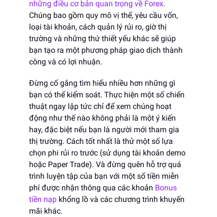
những điều cơ bản quan trọng về Forex
.
Chúng bao gồm quy mô vị thế, yêu cầu vốn,
loại tài khoản, cách quản lý rủi ro, giờ thị
trường và những thứ thiết yếu khác sẽ giúp
bạn tạo ra một phương pháp giao dịch thành
công và có lợi nhuận.
Đừng cố gắng tìm hiểu nhiều hơn những gì
bạn có thể kiểm soát. Thực hiện một số chiến
thuật ngay lập tức chỉ để xem chúng hoạt
động như thế nào không phải là một ý kiến
hay, đặc biệt nếu bạn là người mới tham gia
thị trường. Cách tốt nhất là thử một số lựa
chọn phi rủi ro trước (sử dụng tài khoản demo
hoặc Paper Trade). Và đừng quên hỗ trợ quá
trình luyện tập của bạn với một số tiền miễn
phí được nhận thông qua các khoản
Bonus
tiền nạp
khổng lồ và các chương trình khuyến
mãi khác.