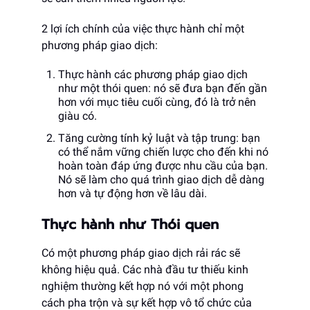
2 lợi ích chính của việc thực hành chỉ một
phương pháp giao dịch:
Thực hành các phương pháp giao dịch
như một thói quen: nó sẽ đưa bạn đến gần
hơn với mục tiêu cuối cùng, đó là trở nên
giàu có.
Tăng cường tính kỷ luật và tập trung: bạn
có thể nắm vững chiến lược cho đến khi nó
hoàn toàn đáp ứng được nhu cầu của bạn.
Nó sẽ làm cho quá trình giao dịch dễ dàng
hơn và tự động hơn về lâu dài.
Thực hành như Thói quen
Có một phương pháp giao dịch rải rác sẽ
không hiệu quả. Các nhà đầu tư thiếu kinh
nghiệm thường kết hợp nó với một phong
cách pha trộn và sự kết hợp vô tổ chức của