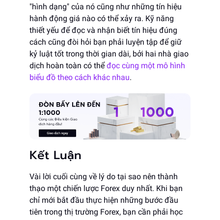
"hình dạng" của nó cũng như những tín hiệu
hành động giá nào có thể xảy ra. Kỹ năng
thiết yếu để đọc và nhận biết tín hiệu đúng
cách cũng đòi hỏi bạn phải luyện tập để giữ
kỷ luật tốt trong thời gian dài, bởi hai nhà giao
dịch hoàn toàn có thể
đọc cùng một mô hình
biểu đồ theo cách khác nhau
.
Kết Luận
Vài lời cuối cùng về lý do tại sao nên thành
thạo một chiến lược Forex duy nhất. Khi bạn
chỉ mới bắt đầu thực hiện những bước đầu
tiên trong thị trường Forex, bạn cần phải học