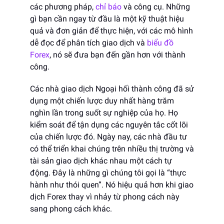
các phương pháp,
chỉ báo
và công cụ. Những
gì bạn cần ngay từ đầu là một kỹ thuật hiệu
quả và đơn giản để thực hiện, với các mô hình
dễ đọc để phân tích giao dịch và
biểu đồ
Forex
, nó sẽ đưa bạn đến gần hơn với thành
công.
Các nhà giao dịch Ngoại hối thành công đã sử
dụng một chiến lược duy nhất hàng trăm
nghìn lần trong suốt sự nghiệp của họ. Họ
kiểm soát để tận dụng các nguyên tắc cốt lõi
của chiến lược đó. Ngày nay, các nhà đầu tư
có thể triển khai chúng trên nhiều thị trường và
tài sản giao dịch khác nhau một cách tự
động. Đây là những gì chúng tôi gọi là “thực
hành như thói quen”. Nó hiệu quả hơn khi giao
dịch Forex thay vì nhảy từ phong cách này
sang phong cách khác.