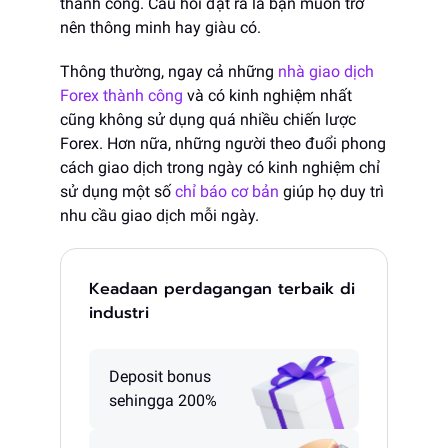
thành công. Câu hỏi đặt ra là bạn muốn trở
nên thông minh hay giàu có.
Thông thường, ngay cả những
nhà giao dịch
Forex thành công
và có kinh nghiệm nhất
cũng không sử dụng quá nhiều chiến lược
Forex. Hơn nữa, những người theo đuổi phong
cách giao dịch trong ngày có kinh nghiệm chỉ
sử dụng một số
chỉ báo cơ bản
giúp họ duy trì
nhu cầu giao dịch mỗi ngày.
Keadaan perdagangan terbaik di
industri
Deposit bonus
sehingga 200%