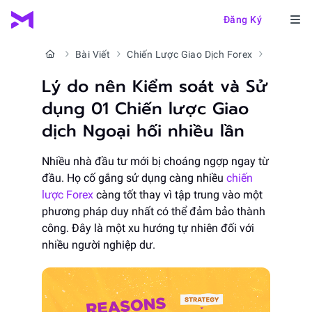
Đăng Ký
Bài Viết
Chiến Lược Giao Dịch Forex
Lý do nên Kiểm soát và Sử dụng 01 Chiến lược Giao dịch Ngoại hối nhiều lần
Lý do nên Kiểm soát và Sử
dụng 01 Chiến lược Giao
dịch Ngoại hối nhiều lần
Nhiều nhà đầu tư mới bị choáng ngợp ngay từ
đầu. Họ cố gắng sử dụng càng nhiều
chiến
lược Forex
càng tốt thay vì tập trung vào một
phương pháp duy nhất có thể đảm bảo thành
công. Đây là một xu hướng tự nhiên đối với
nhiều người nghiệp dư.