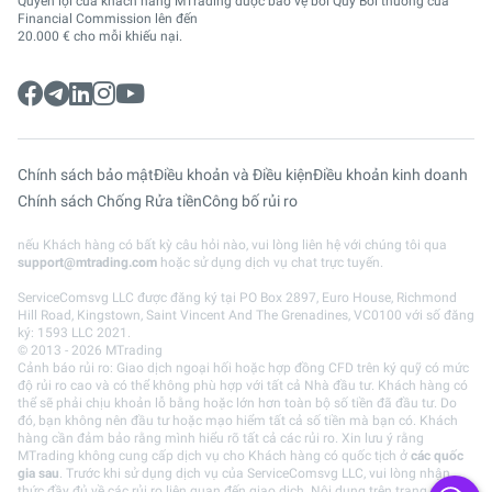
Quyền lợi của khách hàng MTrading được bảo vệ bởi Quỹ Bồi thường của
Financial Commission lên đến
20.000 € cho mỗi khiếu nại.
Chính sách bảo mật
Điều khoản và Điều kiện
Điều khoản kinh doanh
Chính sách Chống Rửa tiền
Công bố rủi ro
nếu Khách hàng có bất kỳ câu hỏi nào, vui lòng liên hệ với chúng tôi qua
support@mtrading.com
hoặc sử dụng dịch vụ chat trực tuyến.
ServiceComsvg LLC được đăng ký tại PO Box 2897, Euro House, Richmond
Hill Road, Kingstown, Saint Vincent And The Grenadines, VC0100 với số đăng
ký: 1593 LLC 2021.
© 2013 - 2026 MTrading
Cảnh báo rủi ro: Giao dịch ngoại hối hoặc hợp đồng CFD trên ký quỹ có mức
độ rủi ro cao và có thể không phù hợp với tất cả Nhà đầu tư. Khách hàng có
thể sẽ phải chịu khoản lỗ bằng hoặc lớn hơn toàn bộ số tiền đã đầu tư. Do
đó, bạn không nên đầu tư hoặc mạo hiểm tất cả số tiền mà bạn có. Khách
hàng cần đảm bảo rằng mình hiểu rõ tất cả các rủi ro. Xin lưu ý rằng
MTrading không cung cấp dịch vụ cho Khách hàng có quốc tịch ở
các quốc
gia sau
. Trước khi sử dụng dịch vụ của ServiceComsvg LLC, vui lòng nhận
thức đầy đủ về các rủi ro liên quan đến giao dịch. Nội dung trên trang web