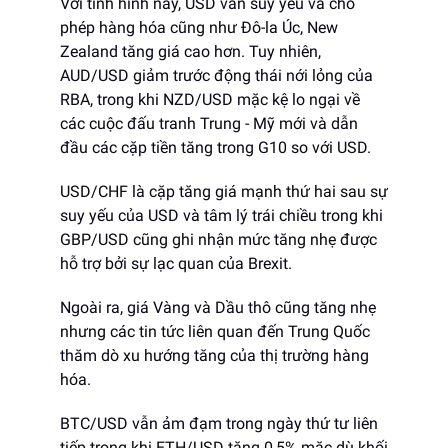
Với tình hình này, USD vẫn suy yếu và cho
phép hàng hóa cũng như Đô-la Úc, New
Zealand tăng giá cao hơn. Tuy nhiên,
AUD/USD giảm trước động thái nới lỏng của
RBA, trong khi NZD/USD mặc kệ lo ngại về
các cuộc đấu tranh Trung - Mỹ mới và dẫn
đầu các cặp tiền tăng trong G10 so với USD.
USD/CHF là cặp tăng giá mạnh thứ hai sau sự
suy yếu của USD và tâm lý trái chiều trong khi
GBP/USD cũng ghi nhận mức tăng nhẹ được
hỗ trợ bởi sự lạc quan của Brexit.
Ngoài ra, giá Vàng và Dầu thô cũng tăng nhẹ
nhưng các tin tức liên quan đến Trung Quốc
thăm dò xu hướng tăng của thị trường hàng
hóa.
BTC/USD vẫn ảm đạm trong ngày thứ tư liên
tiếp trong khi ETH/USD tăng 0,5% mặc dù khối