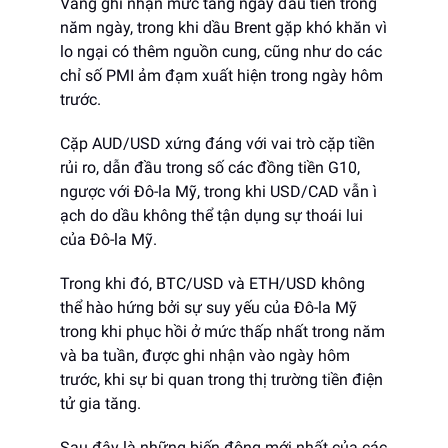
Vàng ghi nhận mức tăng ngày đầu tiên trong
năm ngày, trong khi dầu Brent gặp khó khăn vì
lo ngại có thêm nguồn cung, cũng như do các
chỉ số PMI ảm đạm xuất hiện trong ngày hôm
trước.
Cặp AUD/USD xứng đáng với vai trò cặp tiền
rủi ro, dẫn đầu trong số các đồng tiền G10,
ngược với Đô-la Mỹ, trong khi USD/CAD vẫn ì
ạch do dầu không thể tận dụng sự thoái lui
của Đô-la Mỹ.
Trong khi đó, BTC/USD và ETH/USD không
thể hào hứng bởi sự suy yếu của Đô-la Mỹ
trong khi phục hồi ở mức thấp nhất trong năm
và ba tuần, được ghi nhận vào ngày hôm
trước, khi sự bi quan trong thị trường tiền điện
tử gia tăng.
Sau đây là những biến động mới nhất của các