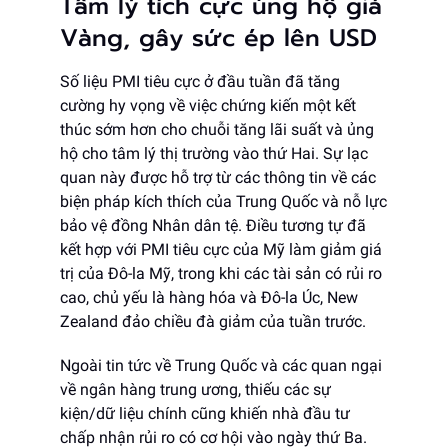
Tâm lý tích cực ủng hộ giá
Vàng, gây sức ép lên USD
Số liệu PMI tiêu cực ở đầu tuần đã tăng
cường hy vọng về việc chứng kiến ​​một kết
thúc sớm hơn cho chuỗi tăng lãi suất và ủng
hộ cho tâm lý thị trường vào thứ Hai. Sự lạc
quan này được hỗ trợ từ các thông tin về các
biện pháp kích thích của Trung Quốc và nỗ lực
bảo vệ đồng Nhân dân tệ. Điều tương tự đã
kết hợp với PMI tiêu cực của Mỹ làm giảm giá
trị của Đô-la Mỹ, trong khi các tài sản có rủi ro
cao, chủ yếu là hàng hóa và Đô-la Úc, New
Zealand đảo chiều đà giảm của tuần trước.
Ngoài tin tức về Trung Quốc và các quan ngại
về ngân hàng trung ương, thiếu các sự
kiện/dữ liệu chính cũng khiến nhà đầu tư
chấp nhận rủi ro có cơ hội vào ngày thứ Ba.