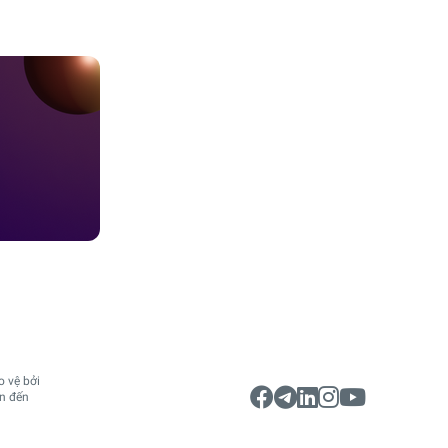
 vệ bởi
ên đến