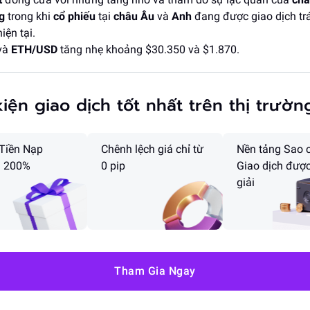
g
trong khi
cổ phiếu
tại
châu Âu
và
Anh
đang được giao dịch trá
iện tại.
và
ETH/USD
tăng nhẹ khoảng $30.350 và $1.870.
kiện giao dịch tốt nhất trên thị trườn
Tiền Nạp
Chênh lệch giá chỉ từ
Nền tảng Sao 
n 200%
0 pip
Giao dịch được
giải
Tham Gia Ngay