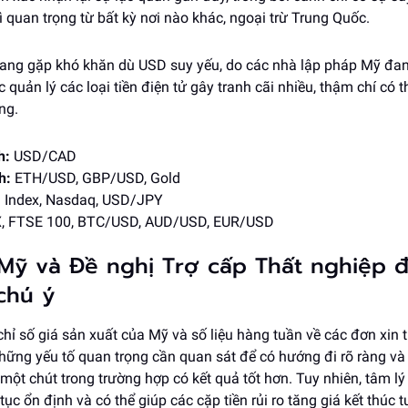
 quan trọng từ bất kỳ nơi nào khác, ngoại trừ Trung Quốc.
đang gặp khó khăn dù USD suy yếu, do các nhà lập pháp Mỹ đan
c quản lý các loại tiền điện tử gây tranh cãi nhiều, thậm chí có t
ng.
h:
USD/CAD
h:
ETH/USD, GBP/USD, Gold
Index, Nasdaq, USD/JPY
, FTSE 100, BTC/USD, AUD/USD, EUR/USD
 Mỹ và Đề nghị Trợ cấp Thất nghiệp đ
chú ý
chỉ số giá sản xuất của Mỹ và số liệu hàng tuần về các đơn xin t
những yếu tố quan trọng cần quan sát để có hướng đi rõ ràng và 
ột chút trong trường hợp có kết quả tốt hơn. Tuy nhiên, tâm lý 
tục ổn định và có thể giúp các cặp tiền rủi ro tăng giá kết thúc 