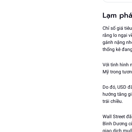
Lạm phá
Chỉ số giá ti
rằng lo ngại v
gánh nặng nhẹ 
thống kê đang
Với tình hình 
Mỹ trong tương
Do đó, USD đã
hướng tăng gi
trái chiều.
Wall Street đ
Bình Dương cũ
giao dịch muố