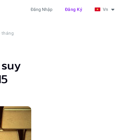
Đăng Nhập
Đăng Ký
Vn
5 tháng
 suy
15