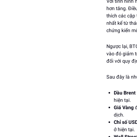
Với tình hình
hơn tăng. Điề
thích các cặ
nhất kể từ th
chứng kiến một
Ngược lại, B
vào đó giảm t
đối với quy đị
Sau đây là nh
Dầu Brent
hiện tại.
Giá Vàng
đ
dịch.
Chỉ số US
ở hiện tại.
Wall Stree