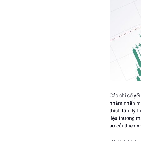
Các chỉ số yế
nhằm nhấn mạn
thích tâm lý 
liệu thương m
sự cải thiện n