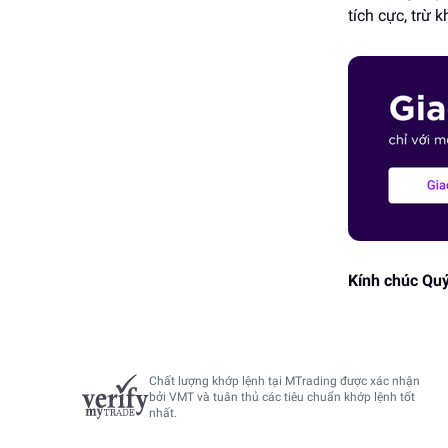
tích cực, trừ 
Kính chúc Quý
Chất lượng khớp lệnh tại MTrading được xác nhận
bởi VMT và tuân thủ các tiêu chuẩn khớp lệnh tốt
nhất.