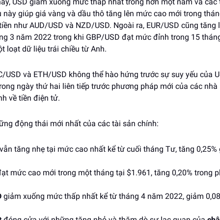
 này, USD giảm xuống mức thấp nhất trong hơn một năm và các tà
u này giúp giá vàng và dầu thô tăng lên mức cao mới trong thán
p tiền như AUD/USD và NZD/USD. Ngoài ra, EUR/USD cũng tăng 
áng 3 năm 2022 trong khi GBP/USD đạt mức đỉnh trong 15 tháng
 loạt dữ liệu trái chiều từ Anh.
TC/USD và ETH/USD không thể hào hứng trước sự suy yếu của U
rong ngày thứ hai liên tiếp trước phương pháp mới của các nhà
nh về tiền điện tử.
ững động thái mới nhất của các tài sản chính:
vẫn tăng nhẹ tại mức cao nhất kể từ cuối tháng Tư, tăng 0,25%
ạt mức cao mới trong một tháng tại $1.961, tăng 0,20% trong p
D
giảm xuống mức thấp nhất kể từ tháng 4 năm 2022, giảm 0,0
t
đóng cửa với những tăng nhỏ và thăm dò sự lạc quan của
châ