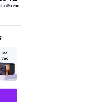
i chiều vào
g
chép
 trao