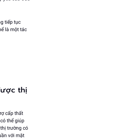
g tiếp tục
hể là một tác
ược thị
rợ cấp thất
có thể giúp
thị trường có
tuần với mặt