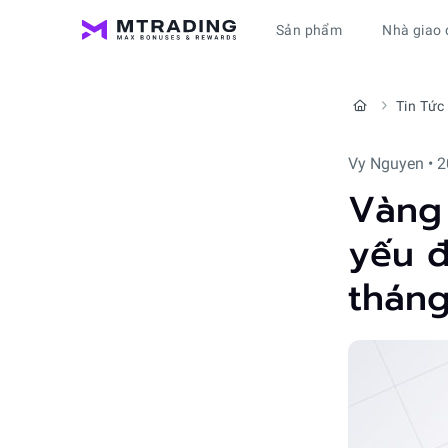
Sản phẩm
Nhà giao 
Tin Tức
Vy Nguyen • 2
Vàng 
yếu đ
thán