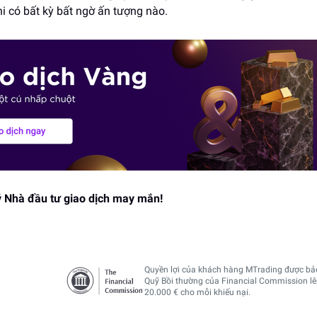
khi có bất kỳ bất ngờ ấn tượng nào.
 Nhà đầu tư giao dịch may mắn!
Quyền lợi của khách hàng MTrading được bảo
Quỹ Bồi thường của Financial Commission l
20.000 € cho mỗi khiếu nại.