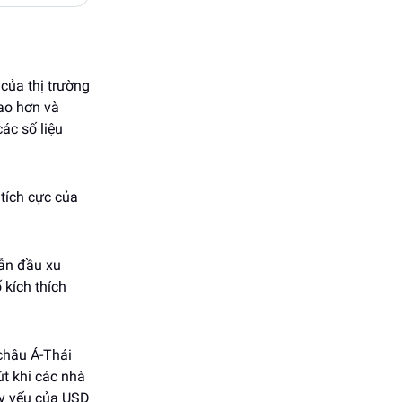
của thị trường
cao hơn và
ác số liệu
 tích cực của
dẫn đầu xu
 kích thích
 châu Á-Thái
t khi các nhà
uy yếu của USD