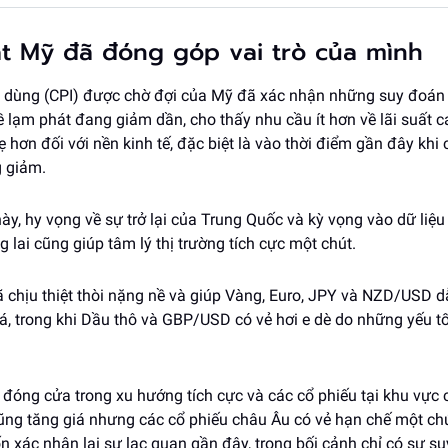
t Mỹ đã đóng góp vai trò của mình
êu dùng (CPI) được chờ đợi của Mỹ đã xác nhận những suy đoán 
ề lạm phát đang giảm dần, cho thấy nhu cầu ít hơn về lãi suất 
hơn đối với nền kinh tế, đặc biệt là vào thời điểm gần đây khi c
 giảm.
này, hy vọng về sự trở lại của Trung Quốc và kỳ vọng vào dữ liệu
 lai cũng giúp tâm lý thị trường tích cực một chút.
 chịu thiệt thòi nặng nề và giúp Vàng, Euro, JPY và NZD/USD 
á, trong khi Dầu thô và GBP/USD có vẻ hơi e dè do những yếu tố
ã đóng cửa trong xu hướng tích cực và các cổ phiếu tại khu vực
ng tăng giá nhưng các cổ phiếu châu Âu có vẻ hạn chế một chú
n xác nhận lại sự lạc quan gần đây, trong bối cảnh chỉ có sự s