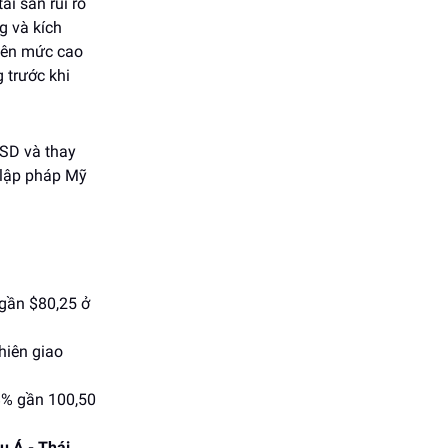
i sản rủi ro
g và kích
lên mức cao
 trước khi
SD và thay
 lập pháp Mỹ
 gần $80,25 ở
hiên giao
8% gần 100,50
u Á - Thái