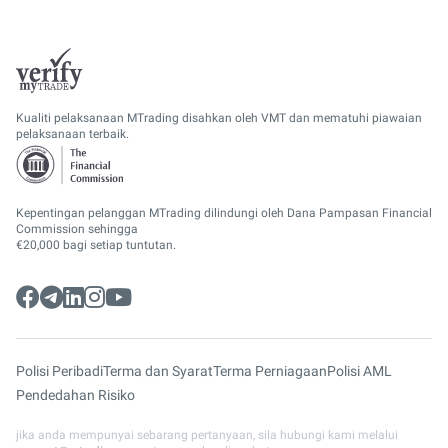
Kualiti pelaksanaan MTrading disahkan oleh VMT dan mematuhi piawaian
pelaksanaan terbaik.
Kepentingan pelanggan MTrading dilindungi oleh Dana Pampasan Financial
Commission sehingga
€20,000 bagi setiap tuntutan.
Polisi Peribadi
Terma dan Syarat
Terma Perniagaan
Polisi AML
Pendedahan Risiko
jika anda mempunyai sebarang pertanyaan, sila hubungi kami melalui