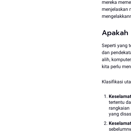
mereka memerl
menjelaskan m
mengelakkann
Apakah 
Seperti yang 
dan pendekata
alih, kompute
kita perlu me
Klasifikasi u
Keselamat
tertentu d
rangkaian 
yang disas
Keselamat
sebelumnya