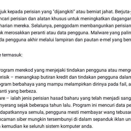
k kepada perisian yang "dijangkiti" atau berniat jahat. Berjuta-
cari perisian dan alatan khusus untuk meningkatkan daganga
 harian mereka. Selalunya, penggodam membangunkan perisia
uk merosakkan peranti atau data pengguna. Malware yang pali
da pengguna akhir melalui lampiran dan pautan e-mel yang bern
e termasuk:
program merekod yang menjejaki tindakan pengguna atau meng
erisik – menangkap butiran kredit dan tindakan pengguna dalam
ogram berbahaya yang mampu melampirkan dirinya pada fail, a
anti yang berbeza.
 – ialah jenis perisian hasad baharu yang telah menjadi sang
yerang sejak beberapa tahun lalu. Program ini mencuri data p
dapatkannya semula, pengguna mesti membayar wang tebusa
ncaman siber mungkin tersembunyi di dalam sepanduk iklan un
 kemudian ke seluruh sistem komputer anda.