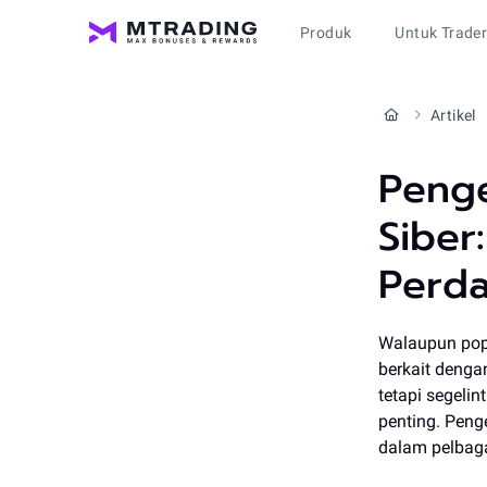
Produk
Untuk Trade
Artikel
Peng
Siber
Perd
Walaupun popu
berkait denga
tetapi segeli
penting. Pen
dalam pelbaga