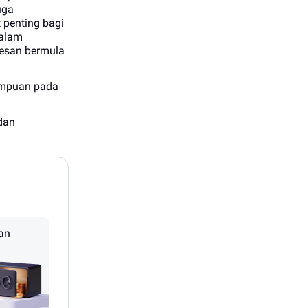
uga
 penting bagi
dalam
kesan bermula
tumpuan pada
dan
an