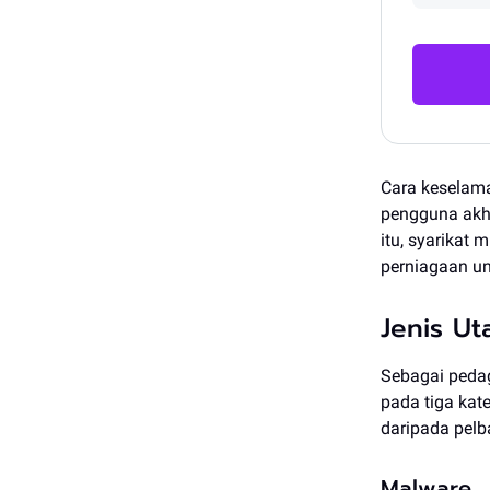
Cara keselama
pengguna akh
itu, syarika
perniagaan un
Jenis U
Sebagai peda
pada tiga kat
daripada pelb
Malware