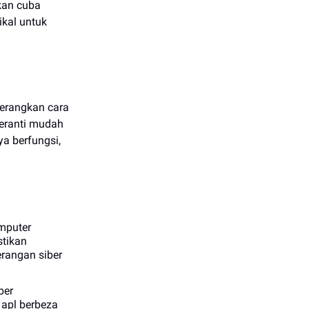
kan cuba
ikal untuk
nerangkan cara
peranti mudah
a berfungsi,
mputer
stikan
erangan siber
ber
 apl berbeza