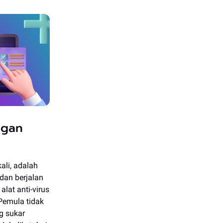
ngan
ali, adalah
dan berjalan
lat anti-virus
Pemula tidak
g sukar