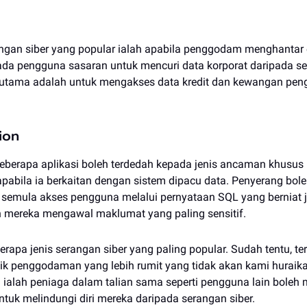
angan siber yang popular ialah apabila penggodam menghantar
pada pengguna sasaran untuk mencuri data korporat daripada se
i utama adalah untuk mengakses data kredit dan kewangan pen
ion
erapa aplikasi boleh terdedah kepada jenis ancaman khusus i
pabila ia berkaitan dengan sistem dipacu data. Penyerang bol
semula akses pengguna melalui pernyataan SQL yang berniat 
mereka mengawal maklumat yang paling sensitif.
erapa jenis serangan siber yang paling popular. Sudah tentu, te
ik penggodaman yang lebih rumit yang tidak akan kami huraikan
a ialah peniaga dalam talian sama seperti pengguna lain bole
tuk melindungi diri mereka daripada serangan siber.