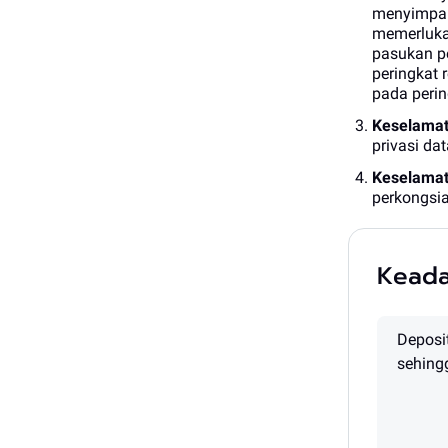
menyimpan 
memerlukan
pasukan p
peringkat 
pada perin
Keselamat
privasi dat
Keselamat
perkongsi
Keada
Deposi
sehing