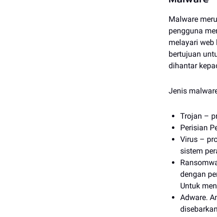
Malware meruju
pengguna men
melayari web
bertujuan unt
dihantar kepa
Jenis malwar
Trojan – 
Perisian P
Virus – pr
sistem per
Ransomware
dengan pen
Untuk men
Adware. A
disebarkan