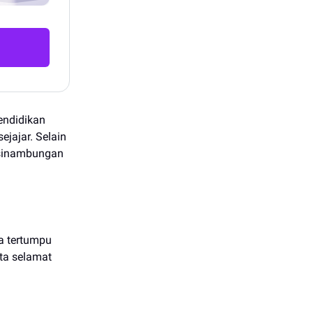
endidikan
jajar. Selain
esinambungan
a tertumpu
ta selamat