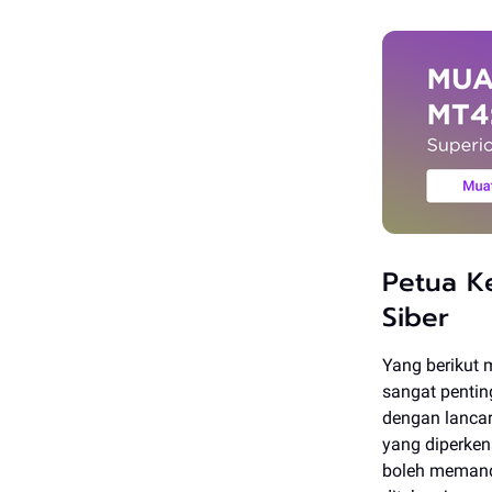
Petua K
Siber
Yang berikut 
sangat pentin
dengan lancar
yang diperken
boleh memand