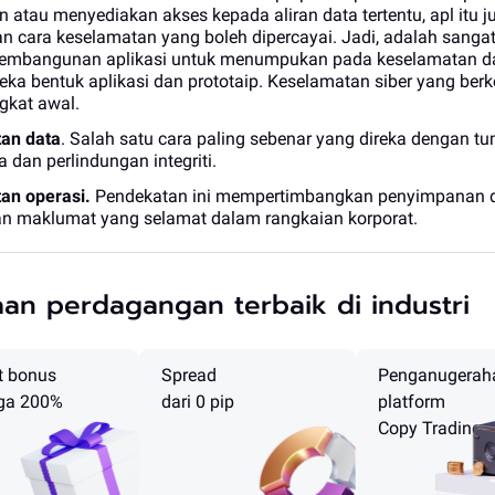
atau menyediakan akses kepada aliran data tertentu, apl itu j
 cara keselamatan yang boleh dipercayai. Jadi, adalah sangat
embangunan aplikasi untuk menumpukan pada keselamatan 
reka bentuk aplikasi dan prototaip. Keselamatan siber yang ber
gkat awal.
an data
. Salah satu cara paling sebenar yang direka dengan 
a dan perlindungan integriti.
an operasi.
Pendekatan ini mempertimbangkan penyimpanan 
an maklumat yang selamat dalam rangkaian korporat.
an perdagangan terbaik di industri
t bonus
Spread
Penganugerah
ga 200%
dari 0 pip
platform
Copy Trading