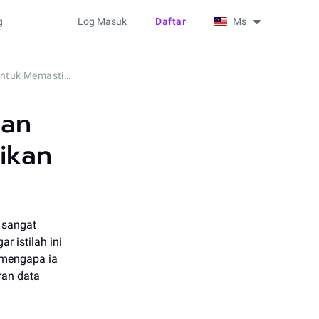
g
Log Masuk
Daftar
Ms
Pengenalan kepada Keselamatan Siber: Cara-cara untuk Memastikan Perdagangan anda Selamat
tan
ikan
 sangat
 istilah ini
n mengapa ia
ran data