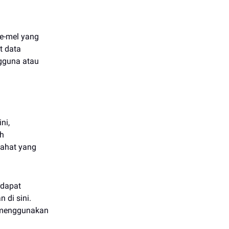
 e-mel yang
t data
gguna atau
ni,
eh
jahat yang
rdapat
 di sini.
h menggunakan