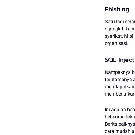
Phishing
Satu lagi ser
dijangkiti ke
syarikat. Mis
organisasi.
SQL Inject
Nampaknya beb
terutamanya a
mendapatkan 
membenarkan 
Ini adalah beb
beberapa tekn
Berita baikny
cara mudah un