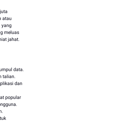
juta
n atau
n yang
ng meluas
iat jahat.
umpul data.
 talian.
plikasi dan
at popular
engguna.
n.
tuk