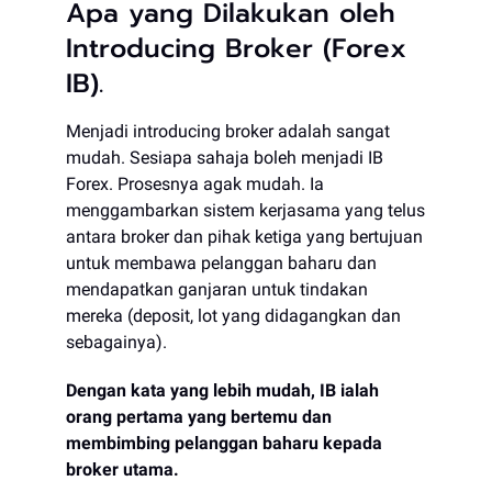
Apa yang Dilakukan oleh
Introducing Broker (Forex
IB).
Menjadi introducing broker adalah sangat
mudah. Sesiapa sahaja boleh menjadi IB
Forex. Prosesnya agak mudah. Ia
menggambarkan sistem kerjasama yang telus
antara broker dan pihak ketiga yang bertujuan
untuk membawa pelanggan baharu dan
mendapatkan ganjaran untuk tindakan
mereka (deposit, lot yang didagangkan dan
sebagainya).
Dengan kata yang lebih mudah, IB ialah
orang pertama yang bertemu dan
membimbing pelanggan baharu kepada
broker utama.