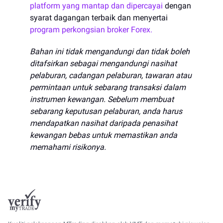
platform yang mantap dan dipercayai
dengan
syarat dagangan terbaik dan menyertai
program perkongsian broker Forex.
Bahan ini tidak mengandungi dan tidak boleh
ditafsirkan sebagai mengandungi nasihat
pelaburan, cadangan pelaburan, tawaran atau
permintaan untuk sebarang transaksi dalam
instrumen kewangan. Sebelum membuat
sebarang keputusan pelaburan, anda harus
mendapatkan nasihat daripada penasihat
kewangan bebas untuk memastikan anda
memahami risikonya.