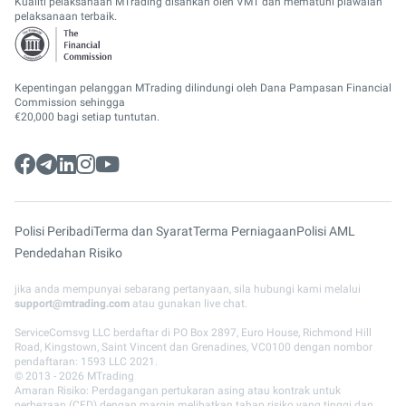
Kualiti pelaksanaan MTrading disahkan oleh VMT dan mematuhi piawaian
pelaksanaan terbaik.
Kepentingan pelanggan MTrading dilindungi oleh Dana Pampasan Financial
Commission sehingga
€20,000 bagi setiap tuntutan.
Polisi Peribadi
Terma dan Syarat
Terma Perniagaan
Polisi AML
Pendedahan Risiko
jika anda mempunyai sebarang pertanyaan, sila hubungi kami melalui
support@mtrading.com
atau gunakan live chat.
ServiceComsvg LLC berdaftar di PO Box 2897, Euro House, Richmond Hill
Road, Kingstown, Saint Vincent dan Grenadines, VC0100 dengan nombor
pendaftaran: 1593 LLC 2021.
© 2013 - 2026 MTrading
Amaran Risiko: Perdagangan pertukaran asing atau kontrak untuk
perbezaan (CFD) dengan margin melibatkan tahap risiko yang tinggi dan