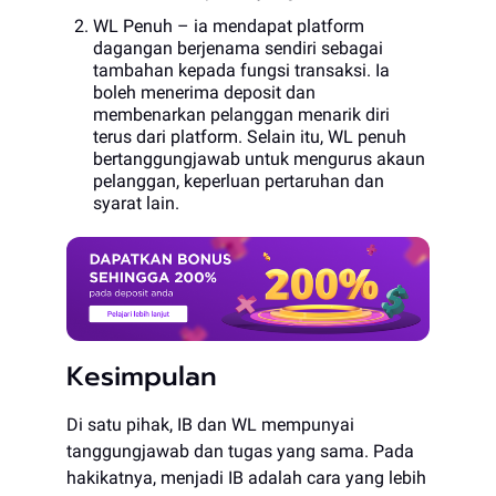
WL Penuh – ia mendapat platform
dagangan berjenama sendiri sebagai
tambahan kepada fungsi transaksi. Ia
boleh menerima deposit dan
membenarkan pelanggan menarik diri
terus dari platform. Selain itu, WL penuh
bertanggungjawab untuk mengurus akaun
pelanggan, keperluan pertaruhan dan
syarat lain.
Kesimpulan
Di satu pihak, IB dan WL mempunyai
tanggungjawab dan tugas yang sama. Pada
hakikatnya, menjadi IB adalah cara yang lebih