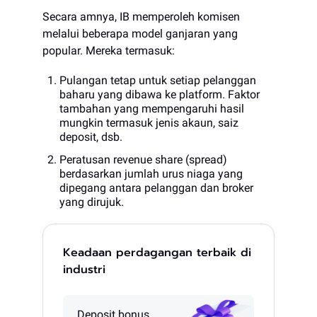
Secara amnya, IB memperoleh komisen
melalui beberapa model ganjaran yang
popular. Mereka termasuk:
Pulangan tetap untuk setiap pelanggan
baharu yang dibawa ke platform. Faktor
tambahan yang mempengaruhi hasil
mungkin termasuk jenis akaun, saiz
deposit, dsb.
Peratusan revenue share (spread)
berdasarkan jumlah urus niaga yang
dipegang antara pelanggan dan broker
yang dirujuk.
Keadaan perdagangan terbaik di
industri
Deposit bonus