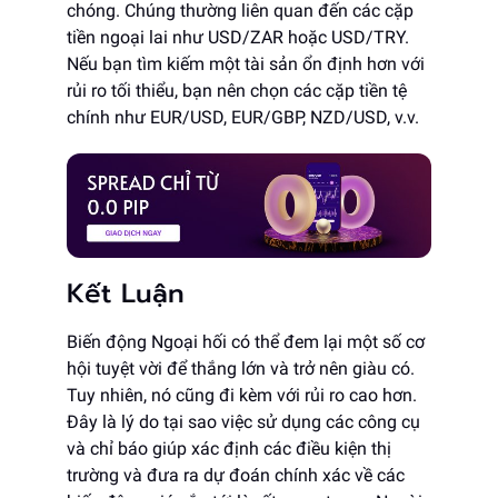
chóng. Chúng thường liên quan đến các cặp
tiền ngoại lai như USD/ZAR hoặc USD/TRY.
Nếu bạn tìm kiếm một tài sản ổn định hơn với
rủi ro tối thiểu, bạn nên chọn các cặp tiền tệ
chính như EUR/USD, EUR/GBP, NZD/USD, v.v.
Kết Luận
Biến động Ngoại hối có thể đem lại một số cơ
hội tuyệt vời để thắng lớn và trở nên giàu có.
Tuy nhiên, nó cũng đi kèm với rủi ro cao hơn.
Đây là lý do tại sao việc sử dụng các công cụ
và chỉ báo giúp xác định các điều kiện thị
trường và đưa ra dự đoán chính xác về các