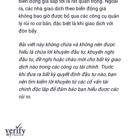
biến động giá sắp tới là rất quan trọng. Ngoài
ra, các nhà giao dịch theo biến động giá
không bao giờ được bỏ qua các công cụ quản
lý rủi ro cơ bản, đặc biệt là khi giao dịch với
đòn bẩy.
Bài viết này không chứa và không nên được
hiểu là chứa lời khuyên đầu tư, khuyến nghị
đầu tư, đề nghị hoặc chào mời cho bất kỳ giao
dịch nào trong các công cụ tài chính. Trước
khi đưa ra bất kỳ quyết định đầu tư nào, bạn
nên tìm kiếm lời khuyên từ các cố vấn tài
chính độc lập để đảm bảo bạn hiểu được các
rủi ro.