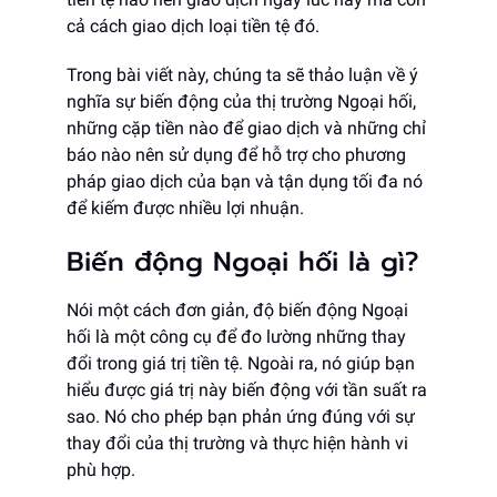
cả cách giao dịch loại tiền tệ đó.
Trong bài viết này, chúng ta sẽ thảo luận về ý
nghĩa sự biến động của thị trường Ngoại hối,
những cặp tiền nào để giao dịch và những chỉ
báo nào nên sử dụng để hỗ trợ cho phương
pháp giao dịch của bạn và tận dụng tối đa nó
để kiếm được nhiều lợi nhuận.
Biến động Ngoại hối là gì?
Nói một cách đơn giản, độ biến động Ngoại
hối là một công cụ để đo lường những thay
đổi trong giá trị tiền tệ. Ngoài ra, nó giúp bạn
hiểu được giá trị này biến động với tần suất ra
sao. Nó cho phép bạn phản ứng đúng với sự
thay đổi của thị trường và thực hiện hành vi
phù hợp.