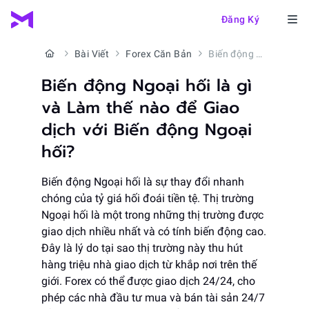
Đăng Ký
Bài Viết
Forex Căn Bản
Biến động Ngoại hối là gì và Làm thế nào để Giao dịch với Biến động Ngoại hối?
Biến động Ngoại hối là gì
và Làm thế nào để Giao
dịch với Biến động Ngoại
hối?
Biến động Ngoại hối là sự thay đổi nhanh
chóng của tỷ giá hối đoái tiền tệ. Thị trường
Ngoại hối là một trong những thị trường được
giao dịch nhiều nhất và có tính biến động cao.
Đây là lý do tại sao thị trường này thu hút
hàng triệu nhà giao dịch từ khắp nơi trên thế
giới. Forex có thể được giao dịch 24/24, cho
phép các nhà đầu tư mua và bán tài sản 24/7