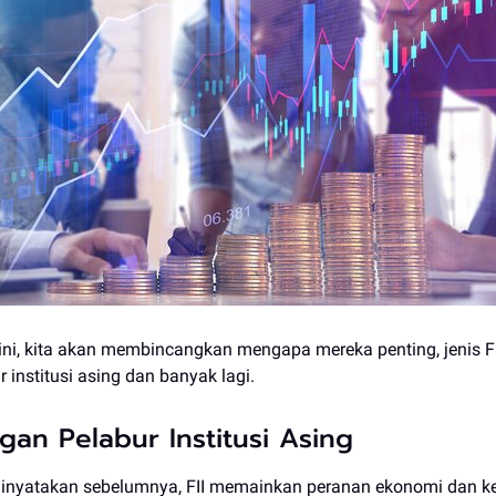
 ini, kita akan membincangkan mengapa mereka penting, jenis FI
 institusi asing dan banyak lagi.
an Pelabur Institusi Asing
 dinyatakan sebelumnya, FII memainkan peranan ekonomi dan 