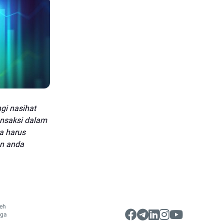
gi nasihat
ansaksi dalam
a harus
an anda
leh
gga