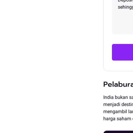
sehing
Pelabura
India bukan s
menjadi destin
mengambil la
harga saham d