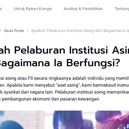
rs
Untuk Rakan Kongsi
Analisa & Pendidikan
Tentan
Asas forex
Apakah Pelaburan Institusi Asing dan Bagaimana I
h Pelaburan Institusi As
agaimana Ia Berfungsi?
usi asing atau FII secara ringkasnya adalah individu yang memil
an. Apabila kami menyebut "aset asing", kami bermaksud instr
ik syarikat dari negara lain. Pelaburan institusi asing memaink
m pembangunan ekonomi dan pasaran kewangan.