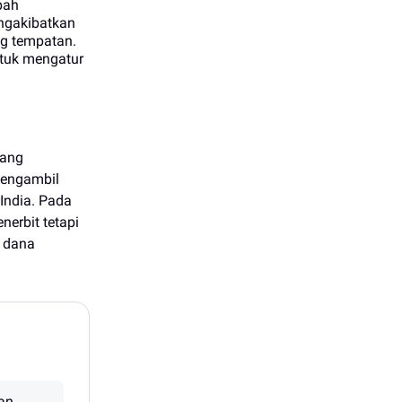
bah
engakibatkan
ng tempatan.
ntuk mengatur
yang
mengambil
India. Pada
nerbit tetapi
 dana
an