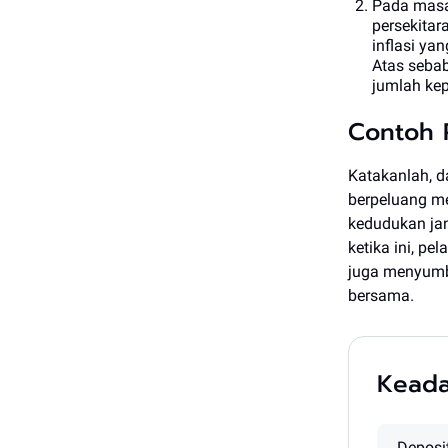
Pada masa
persekitar
inflasi y
Atas seba
jumlah kep
Contoh P
Katakanlah, d
berpeluang me
kedudukan ja
ketika ini, p
juga menyumb
bersama.
Keada
Deposi